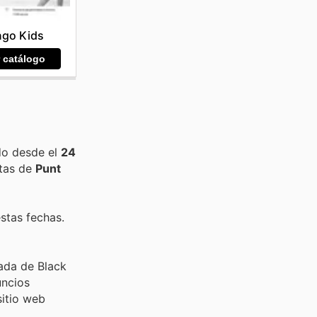
go Kids
r catálogo
do desde el
24
rtas de
Punt
stas fechas.
rada de Black
uncios
sitio web