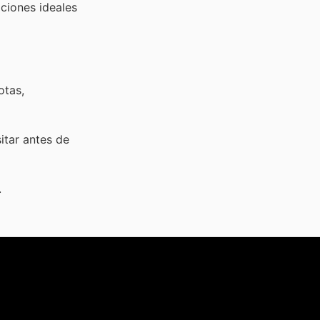
ciones ideales
otas,
sitar
antes de
.