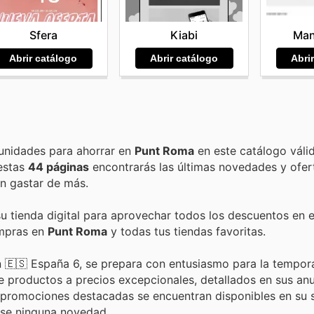
Kiabi
Man
Sfera
Abrir catálogo
Abri
Abrir catálogo
Encuentra las mejores promociones, descuentos y oportunidades para ahorrar en
Punt Roma
en este catálogo váli
 estas
44 páginas
encontrarás las últimas novedades y ofe
n gastar de más.
su tienda digital para aprovechar todos los descuentos en e
ompras en
Punt Roma
y todas tus tiendas favoritas.
 en 🇪🇸 España 6, se prepara con entusiasmo para la tempo
e productos a precios excepcionales, detallados en sus an
s promociones destacadas se encuentran disponibles en su 
erse ninguna novedad.