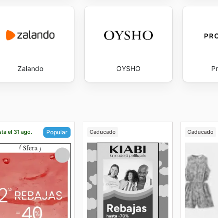
Zalando
OYSHO
P
ta el 31 ago.
Caducado
Caducado
Popular