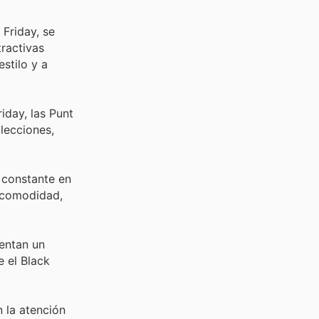
 Friday, se
tractivas
stilo y a
iday, las Punt
olecciones,
 constante en
 comodidad,
entan un
e el Black
 la atención