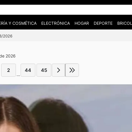
RÍA Y COSMÉTICA
ELECTRÓNICA
HOGAR
DEPORTE
BRICOL
08/2026
 de 2026
2
44
45
...