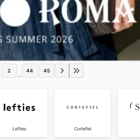
2
44
45
...
Lefties
Cortefiel