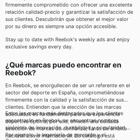
firmemente comprometido con ofrecer una excelente
relación calidad-precio y garantizar la satisfacción de
sus clientes. Descubrirán que obtener el mejor valor
por su dinero es siempre una opción accesible.
Stay up to date with Reebok's weekly ads and enjoy
exclusive savings every day.
¿Qué marcas puedo encontrar en
Reebok?
En Reebok, se enorgullecen de ser un referente en el
sector del deporte en España, comprometiéndose
firmemente con la calidad y la satisfacción de sus
clientes. Entienden que la elección de las marcas
Entre las marcas más destacadas que los clientes
adecuadas es fundamental para una experiencia
encontrarán en Reebok, se encuentran nombres
deportiva óptima, por ello, ofrecen una cuidada
sinónimo de innovación, durabilidad y popularidad.
selección de marcas de confianza, tanto de ámbito
Por ejemplo, la ingeniería de precisión y el
nacional como internacional. Su catálogo está