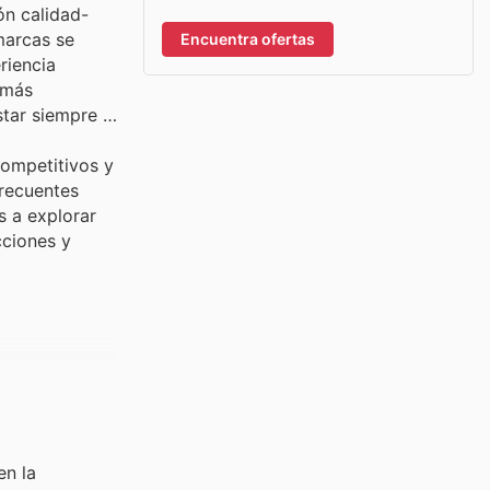
ón calidad-
marcas se
Encuentra ofertas
riencia
 más
tar siempre al
competitivos y
frecuentes
s a explorar
cciones y
en la