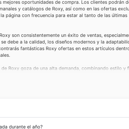
as mejores oportunidades de compra. Los clientes podrán d
anales y catálogos de Roxy, así como en las ofertas excl
r la página con frecuencia para estar al tanto de las últim
 Roxy son consistentemente un éxito de ventas, especialme
se debe a la calidad, los diseños modernos y la adaptabili
contrarás fantásticas Roxy ofertas en estos artículos dentr
ales.
r de Roxy goza de una alta demanda, combinando estilo y 
 durante el Black Friday por su excelente relación calidad-
tibles en tu ropa favorita.
su rendimiento y durabilidad, esenciales para los amantes
ck Friday asegura que los entusiastas puedan adquirir equ
y weekly ads para ver las últimas novedades y ofertas en n
y accesorios, los complementos de playa y surf de Roxy s
a mujer activa y aventurera, y su trayectoria en España ref
ada durante el año?
esentan una oportunidad fantástica para renovar tu equipo o