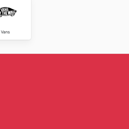
s
Roxy
o para
tas
Vans
ociones
upuesto.