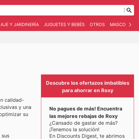
AJE Y JARDINERÍA
JUGUETES Y BEBÉS
OTROS
MASCOTAS
Descubre los ofertazos imbatibles
para ahorrar en Roxy
n calidad-
clusivas y una
No pagues de más! Encuentra
optimizar su
las mejores rebajas de Roxy
¿Cansado de gastar de más?
¡Tenemos la solución!
 sus
En Discounts Digest, te abrimos