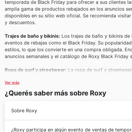
temporada de Black Friday para ofrecer a sus clientes l
amplia gama de productos rebajados en los anuncios sem
disponibles en su sitio web oficial. Se recomienda visita
y descuentos.
Trajes de baño y bikinis:
Los trajes de baño y bikinis de
eventos de rebajas como el Black Friday. Su popularidad 
estilos, lo que los convierte en una compra obligada. En
anuncios semanales y el catálogo de Roxy Black Friday s
Ropa de surf y streetwear:
La ropa de surf y streetwea
para un público activo. Estos artículos son muy buscados
Explora los Roxy deals para descubrir promociones irresis
Ver más
¿Querés saber más sobre Roxy
Neoprenos:
Los neoprenos de Roxy son reconocidos por 
deportes acuáticos. Su inclusión en las campañas de Bla
Sobre Roxy
alta calidad a precios reducidos. No te pierdas los Rox
Accesorios de playa y surf:
Desde toallas hasta tablas 
Desde su fundación, Roxy ha encarnado el espíritu de l
¿Roxy participa en algún evento de ventas de tempor
populares. Durante el Black Friday, estos artículos repr