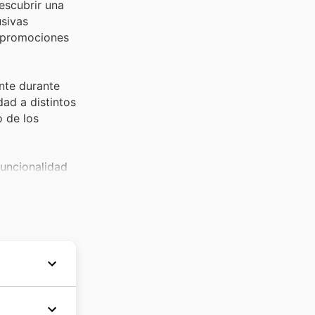
escubrir una
usivas
as promociones
nte durante
dad a distintos
o de los
funcionalidad
precio.
 de los
ipamiento de
eoprenos.
on siempre muy
leja esta
 encontrar el