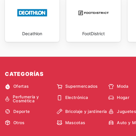
Roxy, permitiendo planificar adquisiciones y aprovec
weekly ads
asegura que siempre se esté al tanto de l
novedades que puedan estar disponibles. Este hábito
considerable, sino también en la tranquilidad de sab
productos de alta calidad. La marca Roxy comprende la
Decathlon
FootDistrict
continuas son una clara manifestación de este compr
que se publican regularmente, las clientas pueden di
Stay up to date with Roxy's weekly ads and enjoy exc
CATEGORÍAS
Ofertas
Supermercados
Moda
Perfumería y
Electrónica
Hogar
Cosmética
Deporte
Bricolaje y jardinería
Juguetes
Otros
Mascotas
Auto y M