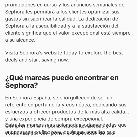
promociones en curso y los anuncios semanales de
Sephora les permitirá a los clientes optimizar sus
gastos sin sacrificar la calidad. La dedicación de
Sephora a la asequibilidad y a la satisfacción del
cliente significa que el valor excepcional está siempre
a su alcance.
Visita Sephora's website today to explore the best
deals and start saving now.
¿Qué marcas puedo encontrar en
Sephora?
En Sephora España, se enorgullecen de ser un
referente en perfumería y cosmética, dedicando sus
esfuerzos a ofrecer productos de la más alta calidad
y una experiencia de compra excepcional.
Entre las marcas más aclamadas y demandadas que
Comprenden la importancia de la variedad y la
encontrarán en Sephora, destacan aquellas que
confianza, por ello, ponen a disposición de sus