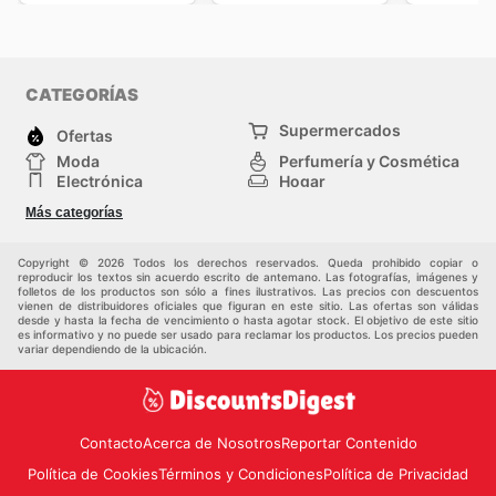
CATEGORÍAS
Supermercados
Ofertas
Moda
Perfumería y Cosmética
Electrónica
Hogar
Deporte
Bricolaje y jardinería
Más categorías
Juguetes y bebés
Otros
Mascotas
Auto y Moto
Copyright © 2026 Todos los derechos reservados. Queda prohibido copiar o
reproducir los textos sin acuerdo escrito de antemano. Las fotografías, imágenes y
folletos de los productos son sólo a fines ilustrativos. Las precios con descuentos
vienen de distribuidores oficiales que figuran en este sitio. Las ofertas son válidas
desde y hasta la fecha de vencimiento o hasta agotar stock. El objetivo de este sitio
es informativo y no puede ser usado para reclamar los productos. Los precios pueden
variar dependiendo de la ubicación.
Contacto
Acerca de Nosotros
Reportar Contenido
Política de Cookies
Términos y Condiciones
Política de Privacidad