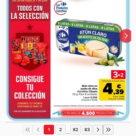
1
2
82
83
...