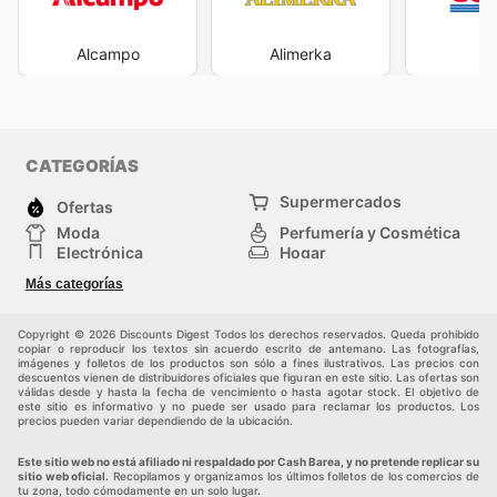
Alcampo
Alimerka
Co
CATEGORÍAS
Supermercados
Ofertas
Moda
Perfumería y Cosmética
Electrónica
Hogar
Deporte
Bricolaje y jardinería
Más categorías
Juguetes y bebés
Otros
Mascotas
Auto y Moto
Copyright © 2026 Discounts Digest Todos los derechos reservados. Queda prohibido
copiar o reproducir los textos sin acuerdo escrito de antemano. Las fotografías,
imágenes y folletos de los productos son sólo a fines ilustrativos. Las precios con
descuentos vienen de distribuidores oficiales que figuran en este sitio. Las ofertas son
válidas desde y hasta la fecha de vencimiento o hasta agotar stock. El objetivo de
este sitio es informativo y no puede ser usado para reclamar los productos. Los
precios pueden variar dependiendo de la ubicación.
Este sitio web no está afiliado ni respaldado por Cash Barea, y no pretende replicar su
sitio web oficial.
Recopilamos y organizamos los últimos folletos de los comercios de
tu zona, todo cómodamente en un solo lugar.