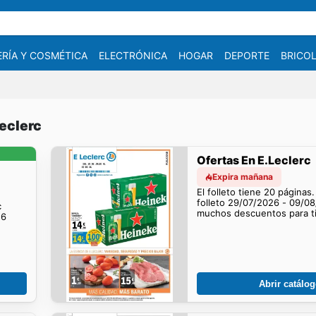
RÍA Y COSMÉTICA
ELECTRÓNICA
HOGAR
DEPORTE
BRICOL
Leclerc
Ofertas En E.Leclerc
Expira mañana
El folleto tiene 20 páginas.
folleto 29/07/2026 - 09/0
c
muchos descuentos para ti
26
Abrir catálo