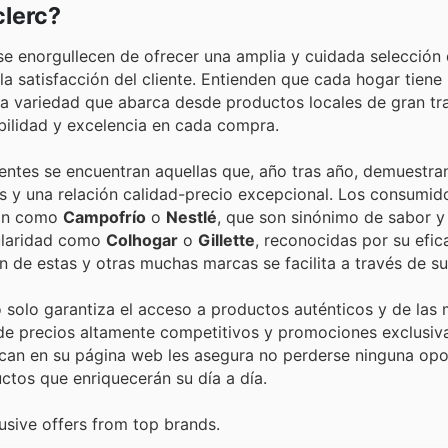
clerc?
se enorgullecen de ofrecer una amplia y cuidada selección
a satisfacción del cliente. Entienden que cada hogar tiene
una variedad que abarca desde productos locales de gran tr
abilidad y excelencia en cada compra.
entes se encuentran aquellas que, año tras año, demuestra
s y una relación calidad-precio excepcional. Los consumid
ión como
Campofrío
o
Nestlé
, que son sinónimo de sabor y 
ularidad como
Colhogar
o
Gillette
, reconocidas por su efic
ón de estas y otras muchas marcas se facilita a través de s
 solo garantiza el acceso a productos auténticos y de las
de precios altamente competitivos y promociones exclusiv
ican en su página web les asegura no perderse ninguna op
ctos que enriquecerán su día a día.
usive offers from top brands.