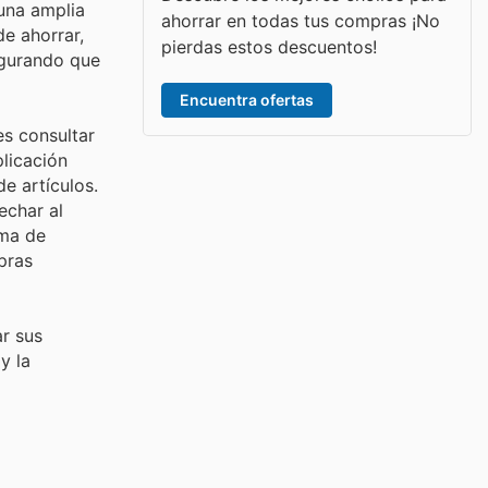
una amplia
ahorrar en todas tus compras ¡No
e ahorrar,
pierdas estos descuentos!
egurando que
Encuentra ofertas
es consultar
plicación
e artículos.
echar al
ma de
pras
r sus
y la