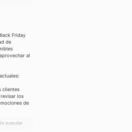
Black Friday
ad de
nibles
 aprovechar al
actuales:
 clientes
revisar los
romociones de
ón popular
E.Leclerc