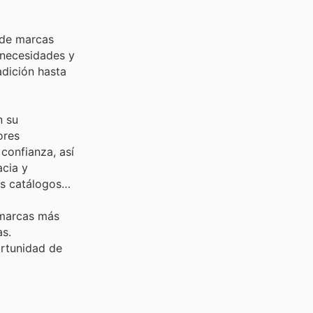
 de marcas
 necesidades y
adición hasta
n su
ores
confianza, así
acia y
us catálogos
 marcas más
as.
ortunidad de