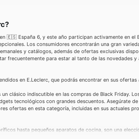
rc?
en 🇪🇸 España 6, y este año participan activamente en el 
cepcionales. Los consumidores encontrarán una gran varied
semanales y catálogos, además de ofertas exclusivas dispo
itar frecuentemente para estar al tanto de las novedades y
ndidos en E.Leclerc, que podrás encontrar en sus ofertas 
un clásico indiscutible en las compras de Black Friday. Los
dgets tecnológicos con grandes descuentos. Asegúrate de 
res ofertas en esta categoría, incluidas en sus actuales p
ríficos hasta pequeños aparatos de cocina, son una elecci
sube considerablemente cuando llegan las grandes ofertas. 