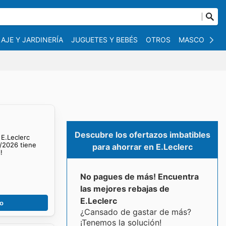
AJE Y JARDINERÍA
JUGUETES Y BEBÉS
OTROS
MASCOTAS
Descubre los ofertazos imbatibles
 E.Leclerc
8/2026 tiene
para ahorrar en E.Leclerc
!
No pagues de más! Encuentra
las mejores rebajas de
E.Leclerc
go
¿Cansado de gastar de más?
¡Tenemos la solución!