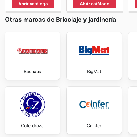
mientras se desplazan, elimina barreras y simplifica 
Abrir catálogo
Abrir catálogo
enjoy exclusive savings every day.
Otras marcas de Bricolaje y jardinería
Bauhaus
BigMat
Coferdroza
Coinfer