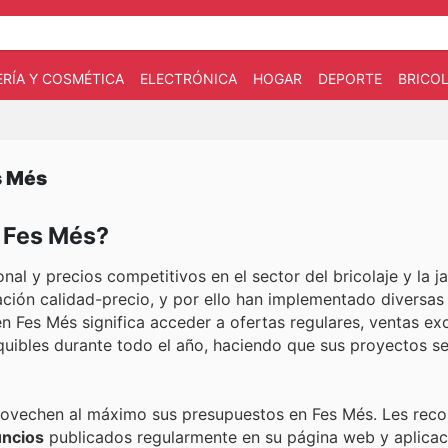
RÍA Y COSMÉTICA
ELECTRÓNICA
HOGAR
DEPORTE
BRICOL
s Més
n Fes Més?
al y precios competitivos en el sector del bricolaje y la ja
ación calidad-precio, y por ello han implementado diversas
n Fes Més significa acceder a ofertas regulares, ventas exc
quibles durante todo el año, haciendo que sus proyectos s
provechen al máximo sus presupuestos en Fes Més. Les re
uncios
publicados regularmente en su página web y aplicac