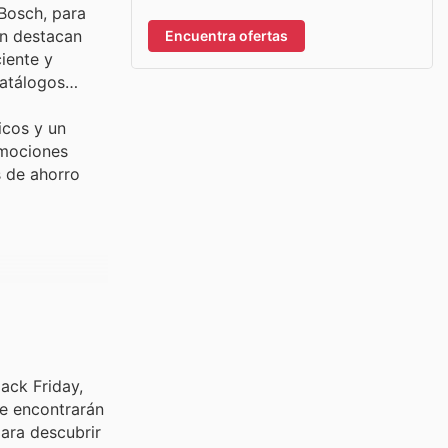
Bosch, para
én destacan
Encuentra ofertas
iente y
catálogos
icos y un
omociones
s de ahorro
ack Friday,
ue encontrarán
para descubrir