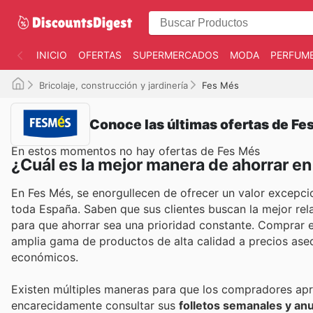
INICIO
OFERTAS
SUPERMERCADOS
MODA
PERFUME
Bricolaje, construcción y jardinería
Fes Més
Conoce las últimas ofertas de Fe
En estos momentos no hay ofertas de Fes Més
¿Cuál es la mejor manera de ahorrar e
En Fes Més, se enorgullecen de ofrecer un valor excepcion
toda España. Saben que sus clientes buscan la mejor rel
para que ahorrar sea una prioridad constante. Comprar e
amplia gama de productos de alta calidad a precios ase
económicos.
Existen múltiples maneras para que los compradores a
encarecidamente consultar sus
folletos semanales y an