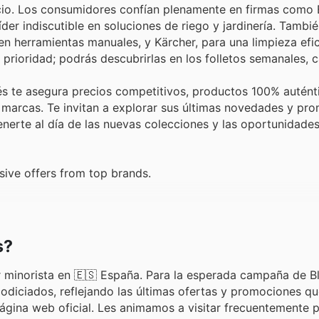
ecio. Los consumidores confían plenamente en firmas como 
íder indiscutible en soluciones de riego y jardinería. Tambi
n herramientas manuales, y Kärcher, para una limpieza efic
 prioridad; podrás descubrirlas en los folletos semanales, 
Més te asegura precios competitivos, productos 100% autént
 marcas. Te invitan a explorar sus últimas novedades y pr
nerte al día de las nuevas colecciones y las oportunidade
ive offers from top brands.
s?
r minorista en 🇪🇸 España. Para la esperada campaña de Bl
diciados, reflejando las últimas ofertas y promociones q
página web oficial. Les animamos a visitar frecuentemente 