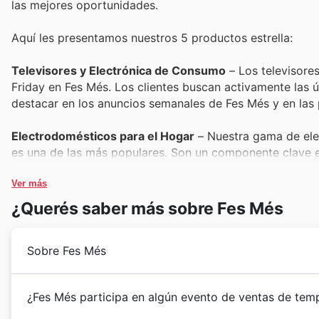
las mejores oportunidades.
Aquí les presentamos nuestros 5 productos estrella:
Televisores y Electrónica de Consumo
– Los televisores
Friday en Fes Més. Los clientes buscan activamente las ú
destacar en los anuncios semanales de Fes Més y en las
Electrodomésticos para el Hogar
– Nuestra gama de ele
es una de las más populares. Son un componente clave en
especialmente durante las ventas de Black Friday.
Ver más
Muebles y Decoración
– Renovar el hogar es una priori
¿Querés saber más sobre Fes Més
siempre un éxito de ventas. Los clientes esperan encont
catálogos de Fes Més y en las ofertas de Black Friday.
Sobre Fes Més
Informática y Telefonía
– Los ordenadores, portátiles y
Friday sales. Son productos esenciales para el trabajo y 
Fes Més inició su andadura en España, construyendo una
¿Fes Més participa en algún evento de ventas de tem
número de compradores.
sus inicios, se han dedicado a ofrecer soluciones y p