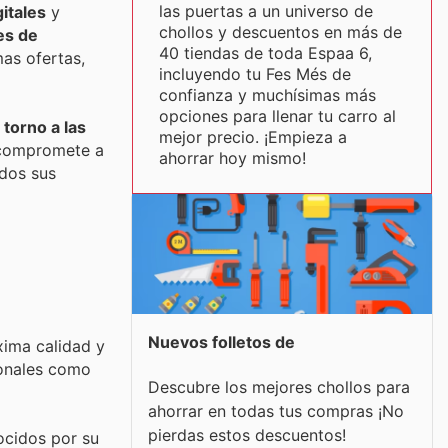
las puertas a un universo de
itales
y
chollos y descuentos en más de
es de
40 tiendas de toda Espaa 6,
as ofertas,
incluyendo tu Fes Més de
confianza y muchísimas más
opciones para llenar tu carro al
 torno a las
mejor precio. ¡Empieza a
 compromete a
ahorrar hoy mismo!
odos sus
Nuevos folletos de
xima calidad y
ionales como
Descubre los mejores chollos para
ahorrar en todas tus compras ¡No
pierdas estos descuentos!
ocidos por su