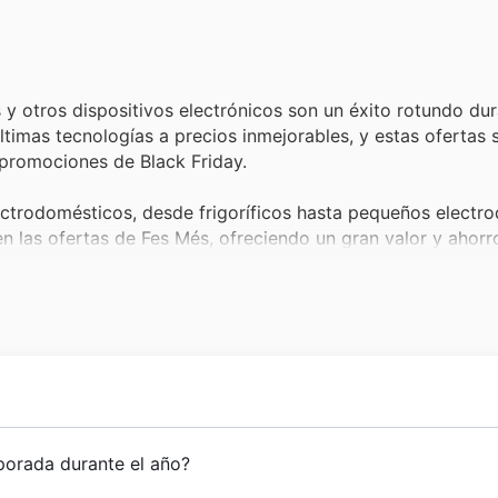
 y otros dispositivos electrónicos son un éxito rotundo dur
ltimas tecnologías a precios inmejorables, y estas ofertas 
 promociones de Black Friday.
ctrodomésticos, desde frigoríficos hasta pequeños electr
 las ofertas de Fes Més, ofreciendo un gran valor y ahorr
dad para muchos, y nuestros muebles y artículos de decora
rar grandes descuentos en estas categorías, tal como se an
 smartphones experimentan una alta demanda durante Fes 
el ocio, y sus precios reducidos en nuestras ofertas atraen
 sólida trayectoria en el sector del bricolaje y la jardine
porada durante el año?
roductos de calidad, consolidando su experiencia a lo largo