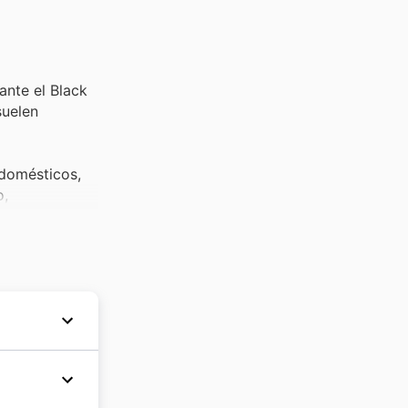
ante el Black
suelen
odomésticos,
o,
ción son
uncia en los
Més Black
 a un gran
ría. Desde
 de los