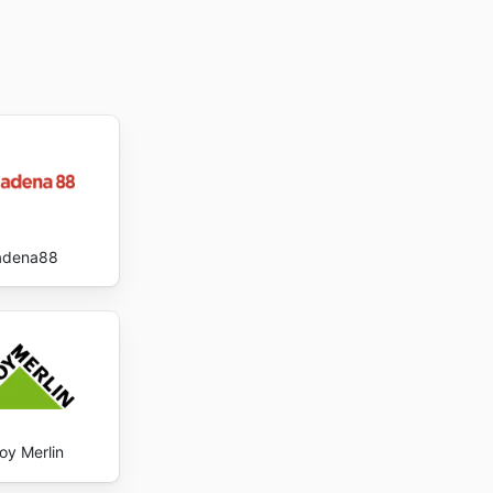
y ads and
adena88
oy Merlin