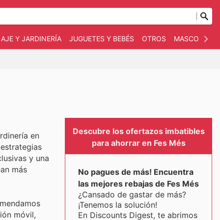
AJE Y JARDINERÍA
JUGUETES Y BEBÉS
OTROS
MASCOTAS
Descubre los ofertazos imbatibles
rdinería en
para ahorrar en Fes Més
 estrategias
lusivas y una
ean más
No pagues de más! Encuentra
las mejores rebajas de Fes Més
¿Cansado de gastar de más?
comendamos
¡Tenemos la solución!
ión móvil,
En Discounts Digest, te abrimos