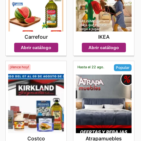
Carrefour
IKEA
Abrir catálogo
Abrir catálogo
¡Vence hoy!
Hasta el 22 ago.
Popular
Costco
Atrapamuebles