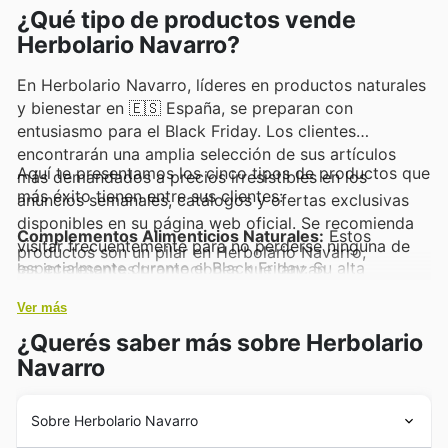
¿Qué tipo de productos vende
Herbolario Navarro?
En Herbolario Navarro, líderes en productos naturales
y bienestar en 🇪🇸 España, se preparan con
entusiasmo para el Black Friday. Los clientes
encontrarán una amplia selección de sus artículos
Aquí te presentamos los cinco tipos de productos que
más demandados a precios irresistibles en los
más éxito tienen entre sus clientes:
anuncios semanales, catálogos y ofertas exclusivas
disponibles en su página web oficial. Se recomienda
Complementos Alimenticios Naturales:
Estos
visitar frecuentemente para no perderse ninguna de
productos son un pilar en Herbolario Navarro,
especialmente durante el Black Friday. Su alta
las interesantes promociones que lanzan.
demanda se debe a la búsqueda de bienestar y salud,
haciendo que las ofertas en estos esenciales sean
Ver más
muy esperadas y aparezcan destacadas en sus
promociones.
¿Querés saber más sobre Herbolario
Cosmética Ecológica y Natural:
La línea de cosmética
natural de Herbolario Navarro goza de gran
Navarro
popularidad, y durante el Black Friday sus ventas se
disparan. Los clientes buscan productos de cuidado
personal de alta calidad y respetuosos con el medio
Sobre Herbolario Navarro
ambiente, y estas ofertas son una oportunidad
perfecta para adquirirlos.