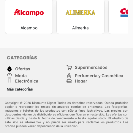
Alcampo
Alimerka
Co
CATEGORÍAS
Supermercados
Ofertas
Moda
Perfumería y Cosmética
Electrónica
Hogar
Deporte
Bricolaje y jardinería
Más categorías
Juguetes y bebés
Otros
Mascotas
Auto y Moto
Copyright © 2026 Discounts Digest Todos los derechos reservados. Queda prohibido
copiar o reproducir los textos sin acuerdo escrito de antemano. Las fotografías,
imágenes y folletos de los productos son sólo a fines ilustrativos. Las precios con
descuentos vienen de distribuidores oficiales que figuran en este sitio. Las ofertas son
válidas desde y hasta la fecha de vencimiento o hasta agotar stock. El objetivo de
este sitio es informativo y no puede ser usado para reclamar los productos. Los
precios pueden variar dependiendo de la ubicación.