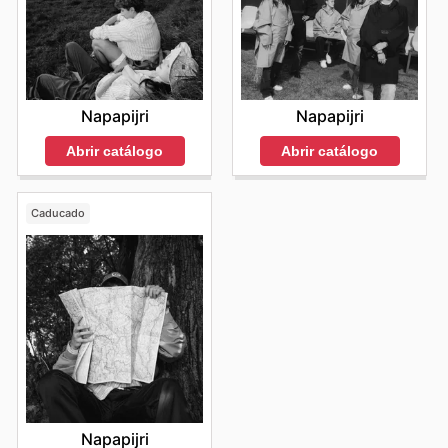
Napapijri
Napapijri
Abrir catálogo
Abrir catálogo
Caducado
Napapijri