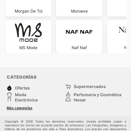
Morgan De Toi
Muroexe
N
MS Mode
Naf Naf
Nau
CATEGORÍAS
Supermercados
Ofertas
Moda
Perfumería y Cosmética
Electrónica
Hogar
Deporte
Bricolaje y jardinería
Más categorías
Juguetes y bebés
Otros
Mascotas
Auto y Moto
Copyright © 2026 Todos los derechos reservados. Queda prohibido copiar o
reproducir los textos sin acuerdo escrito de antemano. Las fotografías, imágenes y
folletos de los productos son sólo a fines ilustrativos. Las precios con descuentos