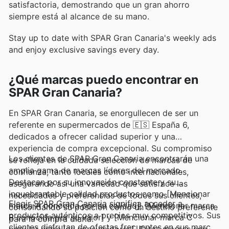
satisfactoria, demostrando que un gran ahorro
siempre está al alcance de su mano.
Stay up to date with SPAR Gran Canaria's weekly ads
and enjoy exclusive savings every day.
¿Qué marcas puedo encontrar en
SPAR Gran Canaria?
En SPAR Gran Canaria, se enorgullecen de ser un
referente en supermercados de 🇪🇸 España 6,
dedicados a ofrecer calidad superior y una
experiencia de compra excepcional. Su compromiso
Los clientes de SPAR Gran Canaria encontrarán una
se refleja en la cuidada selección de marcas de
amplia gama de marcas líderes del mercado.
confianza, tanto locales como internacionales,
Destacan por su innovación constante y su
asegurando así una variedad que satisface las
inquebrantable calidad productos como [Mencionar
necesidades y preferencias de todos sus clientes,
Elegir SPAR Gran Canaria significa acceder a
marca A conocida por su calidad], [Mencionar marca
consolidando su posición como un destino preferente
productos auténticos a precios muy competitivos. Sus
B conocida por su valor] y [Mencionar marca C
para la compra diaria.
clientes disfrutan de ofertas frecuentes en sus marcas
popular entre los consumidores]. Estas marcas son