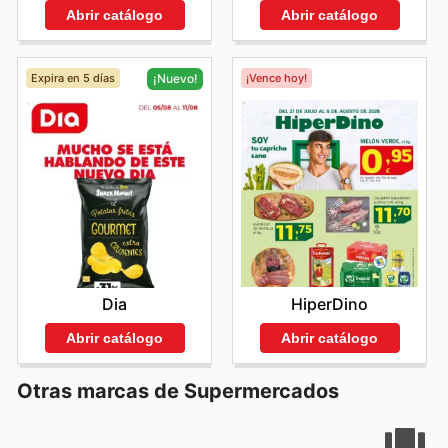
Stay up to date with SPAR Gran Canaria's weekly ads
Abrir catálogo
Abrir catálogo
and enjoy exclusive savings every day.
Expira en 5 días
¡Vence hoy!
¡Nuevo!
HiperDino
Dia
Abrir catálogo
Abrir catálogo
Otras marcas de Supermercados