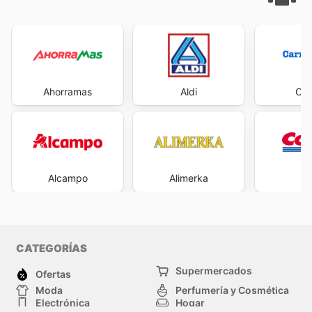
Ahorramas
Aldi
Car
Alcampo
Alimerka
Co
CATEGORÍAS
Supermercados
Ofertas
Moda
Perfumería y Cosmética
Electrónica
Hogar